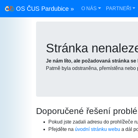
OS ČUS Pardubice »
O NÁS
PARTNEŘI
Stránka nenalez
Je nám líto, ale požadovaná stránka se
Patrně byla odstraněna, přemístěna nebo
Doporučené řešení probl
Pokud jste zadali adresu do prohlížeče ru
Přejděte na
úvodní stránku webu
a dál po