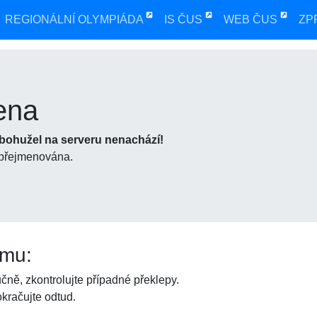
REGIONÁLNÍ OLYMPIÁDA
IS ČUS
WEB ČUS
ZP
ena
 bohužel na serveru nenachází!
 přejmenována.
ému:
čně, zkontrolujte případné překlepy.
kračujte odtud.