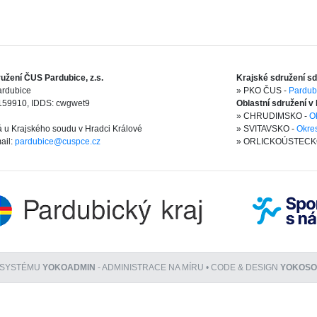
užení ČUS Pardubice, z.s.
Krajské sdružení sd
ardubice
» PKO ČUS -
Pardub
159910, IDDS: cwgwet9
Oblastní sdružení v
» CHRUDIMSKO -
O
 u Krajského soudu v Hradci Králové
» SVITAVSKO -
Okres
ail:
pardubice@cuspce.cz
» ORLICKOÚSTECK
 SYSTÉMU
YOKOADMIN
- ADMINISTRACE NA MÍRU • CODE & DESIGN
YOKOSOF