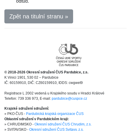
odtud.
Zpět na titulní stranu »
© 2018-2026 Okresní sdružení ČUS Pardubice, z.s.
K Vinici 1901, 530 02 – Pardubice
IČ: 60159910, DIČ: CZ60159910, IDDS: cwgwet9
Registrace L 2002 vedená u Krajského soudu v Hradci Králové
Telefon: 739 336 973, E-mail:
pardubice@cuspce.cz
Krajské sdružení sdružení:
» PKO ČUS -
Pardubická krajská organizace ČUS
Oblastní sdružení v Pardubickém kraji:
» CHRUDIMSKO -
Okresní sdružení ČUS Chrudim, z.s.
» SVITAVSKO -
Okresní sdružení ČUS Svitavy, z.s.